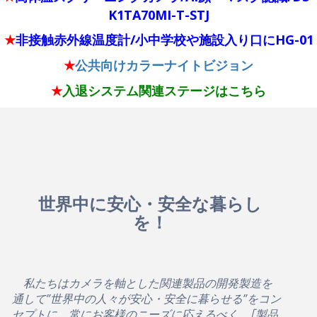
K1TA70MI-T-STJ
非接触赤外線温度計
/小中学校や施設入り口
にHG-01
★
公共向けカラーナイトビジョン
★
入退システム関連ステージはこちら
★
世界中に安心・安全な暮らし
を！
私たちはカメラを軸とした関連製品の開発製造を
通して”世界中の人々が安心・安全に暮らせる”をコン
セプトに、常にお客様のニーズに応えるべく、｢製品