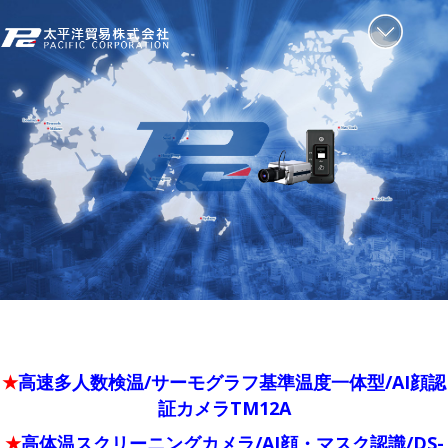
高速多人数検温
/
サーモグラフ基準温度一体型
/
AI顔認
★
証
カメラTM12A
高体温スクリーニングカメラ
/
AI顔・マスク認識
/
DS-
★